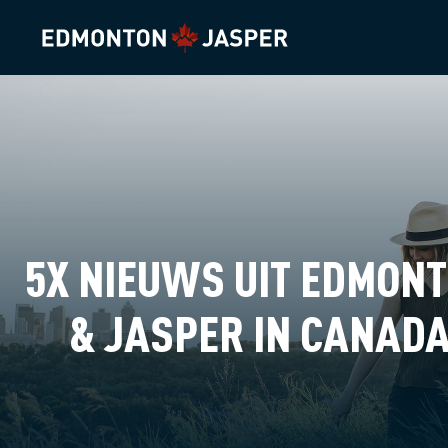
5X NIEUWS UIT EDMON
& JASPER IN CANAD