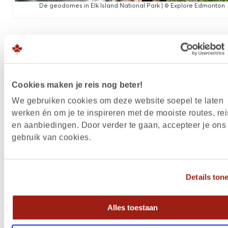
De geodomes in Elk Island National Park | © Explore Edmonton
REIZEN NAAR CANADA
Dit is hét moment om een reis naar Canada te bo
Cookies maken je reis nog beter!
want het reisadvies van de Nederlandse overheid 
We gebruiken cookies om deze website soepel te laten
reizen naar Canada is groen. Daarbij zijn Edmonto
werken én om je te inspireren met de mooiste routes, rei
Jasper ook nog verrassend goed bereikbaar.
KLM
v
en aanbiedingen. Door verder te gaan, accepteer je ons
3 keer per week van Schiphol naar Edmonton
gebruik van cookies.
International Airport. Ontdek de hippe en jonge st
Edmonton en ga op avontuur in de prachtige natu
Details ton
Jasper National Park. Enthousiast geworden? De 
reizen naar Canada vind je op
Edmonton-Jasper.nl
Alles toestaan
Fotocredit header: © Explore Edmonton