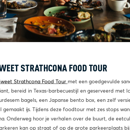
WEET STRATHCONA FOOD TOUR
weet Strathcona Food Tour
met een goedgevulde san
iant, bereid in Texas-barbecuestijl en geserveerd met l
urdesem bagels, een Japanse bento box, een zelf versi
l gemaakt ijs. Tijdens deze foodtour met zes stops wan
a. Onderweg hoor je verhalen over de buurt, de eetcult
Parkeren kan op straat of op de grote parkeerplaats bi