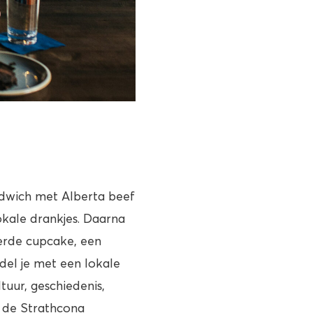
dwich met Alberta beef
okale drankjes. Daarna
erde cupcake, een
del je met een lokale
uur, geschiedenis,
j de Strathcona