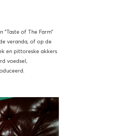
en “Taste of The Farm”
p de veranda, of op de
ek en pittoreske akkers
erd voedsel,
roduceerd.