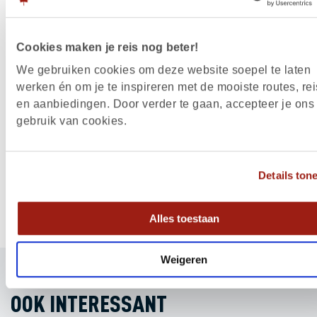
INTERNATIONAL AIRPORT
Cookies maken je reis nog beter!
Wie gaat skiën in Marmot Basin kan het beste vli
We gebruiken cookies om deze website soepel te laten
werken én om je te inspireren met de mooiste routes, rei
Edmonton. De meest snelle en comfortabele mani
en aanbiedingen. Door verder te gaan, accepteer je ons
daarvoor vanuit Nederland is met KLM. Met de
gebruik van cookies.
rechtstreekse vlucht ben je in 8,5 uur van Amsterd
Edmonton!
Details ton
Alles toestaan
Weigeren
OOK INTERESSANT