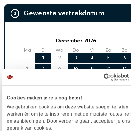
Gewenste vertrekdatum
3
December 2026
Ma
Di
Wo
Do
Vr
Za
Zo
1
2
3
4
5
6
7
8
9
10
11
12
13
14
15
16
17
18
19
20
21
22
23
24
25
26
27
Cookies maken je reis nog beter!
28
29
30
31
We gebruiken cookies om deze website soepel te laten
werken én om je te inspireren met de mooiste routes, rei
en aanbiedingen. Door verder te gaan, accepteer je ons
gebruik van cookies.