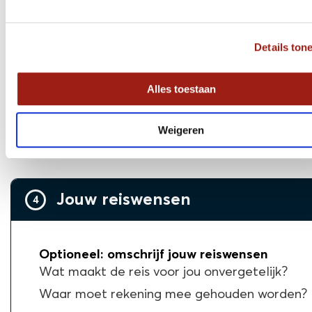
* = Voor aanvragen voor reizen in deze maand is het nie
mogelijk om gratis eigen ski's mee te nemen op de vluch
Details ton
Geselecteerde reis
Selecteer hierboven jouw gewenste
Alles toestaan
vertrekdatum.
Weigeren
Jouw reiswensen
4
Optioneel: omschrijf jouw reiswensen
Wat maakt de reis voor jou onvergetelijk?
Waar moet rekening mee gehouden worden?