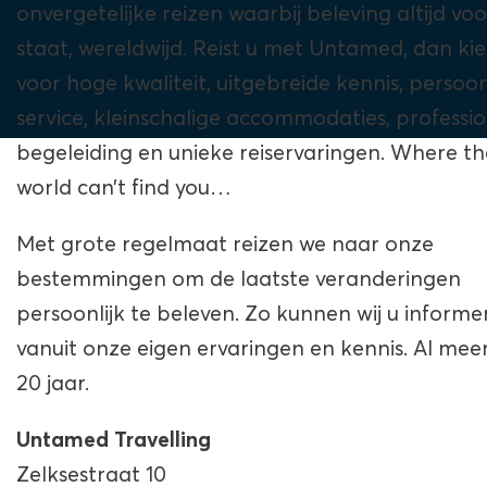
onvergetelijke reizen waarbij beleving altijd vo
staat, wereldwijd. Reist u met Untamed, dan kie
voor hoge kwaliteit, uitgebreide kennis, persoon
service, kleinschalige accommodaties, professi
begeleiding en unieke reiservaringen.
Where th
world can’t find you…
Met grote regelmaat reizen we naar onze
bestemmingen om de laatste veranderingen
persoonlijk te beleven. Zo kunnen wij u informe
vanuit onze eigen ervaringen en kennis. Al mee
20 jaar.
Untamed Travelling
Zelksestraat 10