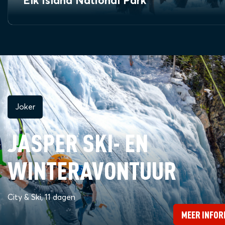
Elk Island National Park
Joker
JASPER SKI- EN
WINTERAVONTUUR
City & Ski, 11 dagen
MEER INFOR